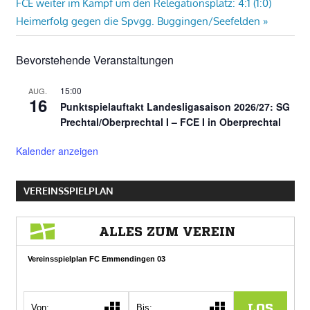
Nächster
FCE weiter im Kampf um den Relegationsplatz: 4:1 (1:0)
Beitrag:
Heimerfolg gegen die Spvgg. Buggingen/Seefelden
Bevorstehende Veranstaltungen
15:00
AUG.
16
Punktspielauftakt Landesligasaison 2026/27: SG
Prechtal/Oberprechtal I – FCE I in Oberprechtal
Kalender anzeigen
VEREINSSPIELPLAN