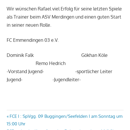
Wir wünschen Rafael viel Erfolg für seine letzten Spiele
als Trainer beim ASV Merdingen und einen guten Start
in seiner neuen Rolle.
FC Emmendingen 03 e.V.
Dominik Falk Gökhan Köle
Remo Hedrich
-Vorstand Jugend- -sportlicher Leiter
Jugend- -Jugendleiter-
Beitragsnavigation
Vorheriger
FCE I : SpVgg. 09 Buggingen/Seefelden I am Sonntag um
Beitrag:
15:00 Uhr