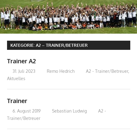
KATEGORIE:
A2 – TRAINER/BETREUER
Trainer A2
31. Juli 2023
Remo Hedrich
A2 - Trainer/Betreuer
,
Aktuelles
Trainer
6. August 2019
Sebastian Ludwig
A2 -
Trainer/Betreuer