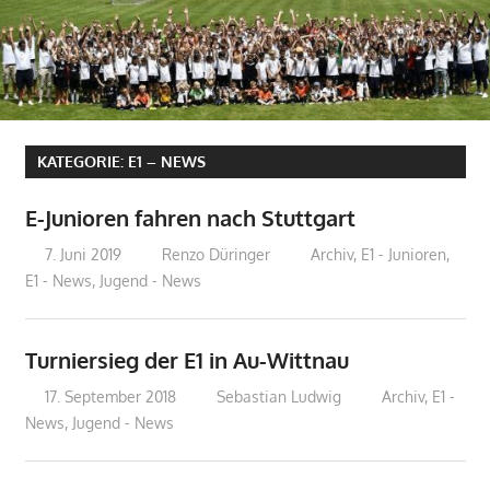
KATEGORIE:
E1 – NEWS
E-Junioren fahren nach Stuttgart
7. Juni 2019
Renzo Düringer
Archiv
,
E1 - Junioren
,
E1 - News
,
Jugend - News
Turniersieg der E1 in Au-Wittnau
17. September 2018
Sebastian Ludwig
Archiv
,
E1 -
News
,
Jugend - News