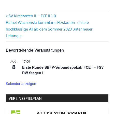
Beitragsnavigation
Vorheriger
SV Kirchzarten II – FCE II 1-0
Nächster
Beitrag:
Rafael Wachonski kommt ins Elzstadion- unsere
Beitrag:
hochklassige A1 ab dem Sommer 2023 unter neuer
Leitung
Bevorstehende Veranstaltungen
17:00
AUG.
8
Erste Runde SBFV-Verbandspokal: FCE I – FSV
RW Stegen I
Kalender anzeigen
VEREINSSPIELPLAN