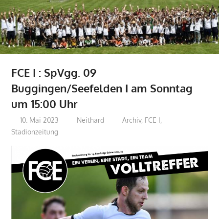
FCE I : SpVgg. 09
Buggingen/Seefelden I am Sonntag
um 15:00 Uhr
10. Mai 2023
Neithard
Archiv
,
FCE I
,
Stadionzeitung