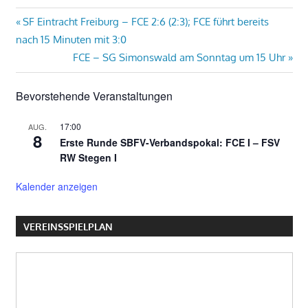
Beitragsnavigation
Vorheriger
SF Eintracht Freiburg – FCE 2:6 (2:3); FCE führt bereits
Beitrag:
nach 15 Minuten mit 3:0
Nächster
FCE – SG Simonswald am Sonntag um 15 Uhr
Beitrag:
Bevorstehende Veranstaltungen
17:00
AUG.
8
Erste Runde SBFV-Verbandspokal: FCE I – FSV
RW Stegen I
Kalender anzeigen
VEREINSSPIELPLAN