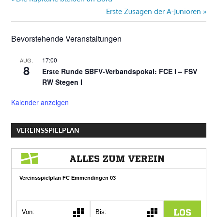
Beitragsnavigation
Beitrag:
Nächster
Erste Zusagen der A-Junioren
Beitrag:
Bevorstehende Veranstaltungen
17:00
AUG.
8
Erste Runde SBFV-Verbandspokal: FCE I – FSV
RW Stegen I
Kalender anzeigen
VEREINSSPIELPLAN