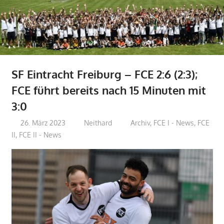
SF Eintracht Freiburg – FCE 2:6 (2:3);
FCE führt bereits nach 15 Minuten mit
3:0
26. März 2023
Neithard
Archiv
,
FCE I - News
,
FCE
II
,
FCE II - News