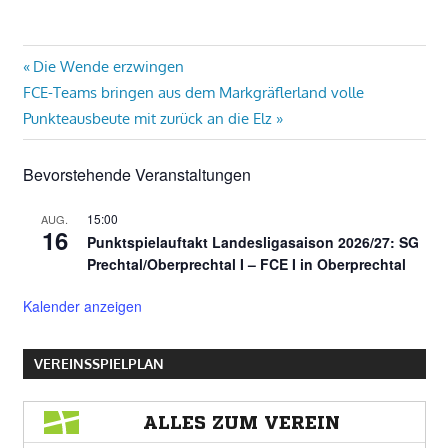
Beitragsnavigation
Vorheriger
Die Wende erzwingen
Nächster
Beitrag:
FCE-Teams bringen aus dem Markgräflerland volle
Beitrag:
Punkteausbeute mit zurück an die Elz
Bevorstehende Veranstaltungen
15:00
AUG.
16
Punktspielauftakt Landesligasaison 2026/27: SG
Prechtal/Oberprechtal I – FCE I in Oberprechtal
Kalender anzeigen
VEREINSSPIELPLAN