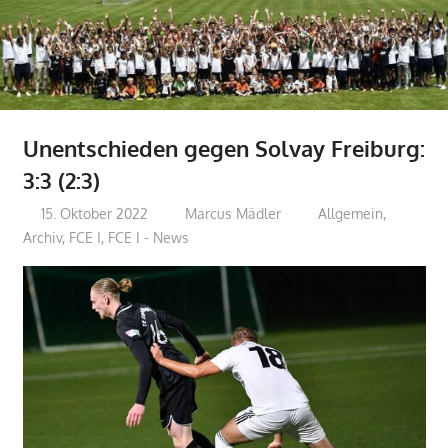
Unentschieden gegen Solvay Freiburg:
3:3 (2:3)
15. Oktober 2022
Marcus Mädler
Allgemein
,
Archiv
,
FCE I
,
FCE I - News