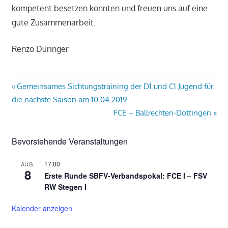
kompetent besetzen konnten und freuen uns auf eine
gute Zusammenarbeit.
Renzo Düringer
Beitragsnavigation
Vorheriger
Gemeinsames Sichtungstraining der D1 und C1 Jugend für
Beitrag:
die nächste Saison am 10.04.2019
Nächster
FCE – Ballrechten-Dottingen
Beitrag:
Bevorstehende Veranstaltungen
17:00
AUG.
8
Erste Runde SBFV-Verbandspokal: FCE I – FSV
RW Stegen I
Kalender anzeigen