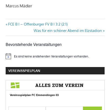
Marcus Mädler
Beitragsnavigation
Vorheriger
FCE B I – Offenburger FV B I 3:2 (2:1)
Beitrag:
Nächster
Was für ein schöner Abend im Elzstadion
Beitrag:
Bevorstehende Veranstaltungen
Es sind keine anstehenden Veranstaltungen vorhanden.
Hinweis
VEREINSSPIELPLAN