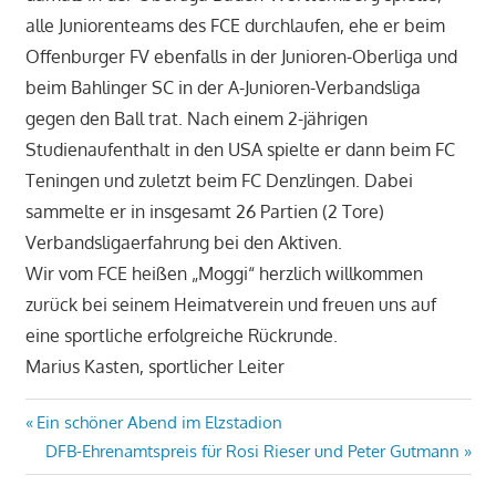
alle Juniorenteams des FCE durchlaufen, ehe er beim
Offenburger FV ebenfalls in der Junioren-Oberliga und
beim Bahlinger SC in der A-Junioren-Verbandsliga
gegen den Ball trat. Nach einem 2-jährigen
Studienaufenthalt in den USA spielte er dann beim FC
Teningen und zuletzt beim FC Denzlingen. Dabei
sammelte er in insgesamt 26 Partien (2 Tore)
Verbandsligaerfahrung bei den Aktiven.
Wir vom FCE heißen „Moggi“ herzlich willkommen
zurück bei seinem Heimatverein und freuen uns auf
eine sportliche erfolgreiche Rückrunde.
Marius Kasten, sportlicher Leiter
Beitragsnavigation
Vorheriger
Ein schöner Abend im Elzstadion
Beitrag:
Nächster
DFB-Ehrenamtspreis für Rosi Rieser und Peter Gutmann
Beitrag: