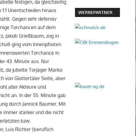
belle festigen, da gleichzeitig
n 1:1 Unentschieden hinaus
WERBEPARTNER
rzählt. Gegen sehr defensiv
wenige Torchancen auf dem
tz, Jakob Grießbaum, zog in
Schuß ging vom Innenpfosten
 nennenswerten Torchance in
 der 43. Minute aus. Nur
t, da jubelte Torjäger Marko
h von Glottertäler Seite, aber
hl aller Akteure und
icht an. In der 55. Minute gab
rung durch Jannick Baumer. Mit
 immer stärker und die nicht
erletzten bzw.
 Luis Richter (beruflich