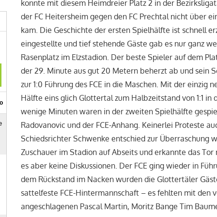
konnte mit diesem Heimdreier Platz 2 in der Bezirksligata
der FC Heitersheim gegen den FC Prechtal nicht über ei
kam. Die Geschichte der ersten Spielhälfte ist schnell e
eingestellte und tief stehende Gäste gab es nur ganz 
Rasenplatz im Elzstadion. Der beste Spieler auf dem Pla
der 29. Minute aus gut 20 Metern beherzt ab und sein 
zur 1:0 Führung des FCE in die Maschen. Mit der einzig
Hälfte eins glich Glottertal zum Halbzeitstand von 1:1 in
wenige Minuten waren in der zweiten Spielhälfte gespiel
Radovanovic und der FCE-Anhang. Keinerlei Proteste auc
Schiedsrichter Schwenke entschied zur Überraschung wo
Zuschauer im Stadion auf Abseits und erkannte das Tor n
es aber keine Diskussionen. Der FCE ging wieder in Füh
dem Rückstand im Nacken wurden die Glottertäler Gäste
sattelfeste FCE-Hintermannschaft – es fehlten mit den v
angeschlagenen Pascal Martin, Moritz Bange Tim Baumer,