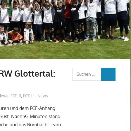
RW Glottertal:
Suchen
SUCHEN
nach:
 News
,
FCE II
,
FCE II - News
euren und dem FCE-Anhang
Rust. Nach 93 Minuten stand
u Buche und das Rombach-Team