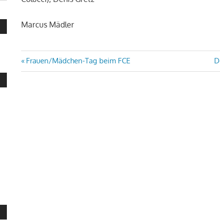
Marcus Mädler
Beitragsnavigation
Vorheriger
N
Frauen/Mädchen-Tag beim FCE
D
Beitrag:
Be