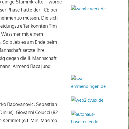
en) einige Stammkräfte – wurde
eser Phase hatte der FCE bei
innehmen zu müssen. Die sich
heidungstreffer konnten Tim
ce Wassmer mit einem
n. So blieb es am Ende beim
Mannschaft setzte ihre
olg gegen die II. Mannschaft
smann, Armend Racaj und
arko Radovanovic, Sebastian
inius), Giovanni Colucci (82.
en Kemmet (63. Min. Masimo