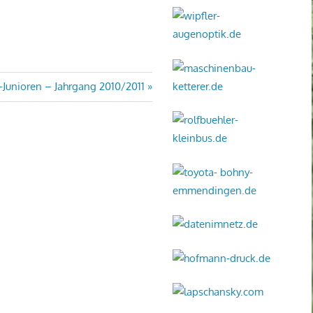
ächster
-Junioren – Jahrgang 2010/2011
itrag: