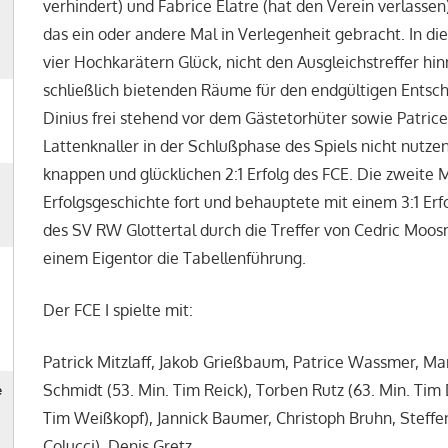
verhindert) und Fabrice Elatre (hat den Verein verlass
das ein oder andere Mal in Verlegenheit gebracht. In di
vier Hochkarätern Glück, nicht den Ausgleichstreffer h
schließlich bietenden Räume für den endgültigen Entsc
Dinius frei stehend vor dem Gästetorhüter sowie Patri
Lattenknaller in der Schlußphase des Spiels nicht nutze
knappen und glücklichen 2:1 Erfolg des FCE. Die zweite 
Erfolgsgeschichte fort und behauptete mit einem 3:1 Erf
des SV RW Glottertal durch die Treffer von Cedric Moo
einem Eigentor die Tabellenführung.
Der FCE I spielte mit:
Patrick Mitzlaff, Jakob Grießbaum, Patrice Wassmer, M
Schmidt (53. Min. Tim Reick), Torben Rutz (63. Min. Tim D
Tim Weißkopf), Jannick Baumer, Christoph Bruhn, Steff
Colucci), Denis Gretz