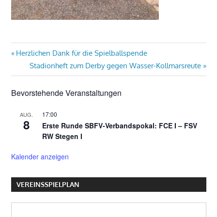
Beitragsnavigation
Vorheriger
Herzlichen Dank für die Spielballspende
Beitrag:
Nächster
Stadionheft zum Derby gegen Wasser-Kollmarsreute
Beitrag:
Bevorstehende Veranstaltungen
17:00
AUG.
8
Erste Runde SBFV-Verbandspokal: FCE I – FSV
RW Stegen I
Kalender anzeigen
VEREINSSPIELPLAN