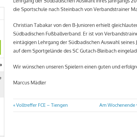
Lehrgang der Südbadischen Auswahl ihres Jahrgangs 20
die Sportschule nach Steinbach von Verbandstrainer Ma
Christian Tabakar von den B-Junioren erhielt gleichlau
Südbadischen Fußballverband. Er ist von Verbandstrain
eintägigen Lehrgang der Südbadischen Auswahl seines 
auf dem Sportgelände des SC Gutach-Bleibach eingelad
Wir wünschen unseren Spielern einen guten und erfolgr
Marcus Mädler
Beitragsnavigation
Vorheriger
Nächster
Volltreffer FCE – Tiengen
Am Wochenende vo
Beitrag:
Beitrag: