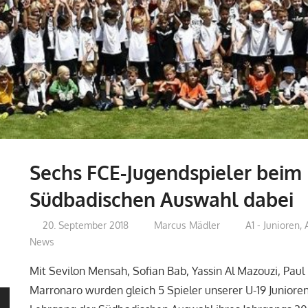
Sechs FCE-Jugendspieler beim
Südbadischen Auswahl dabei
20. September 2018
Marcus Mädler
A1 - Junioren
,
News
Mit Sevilon Mensah, Sofian Bab, Yassin Al Mazouzi, Pau
Marronaro wurden gleich 5 Spieler unserer U-19 Juniore