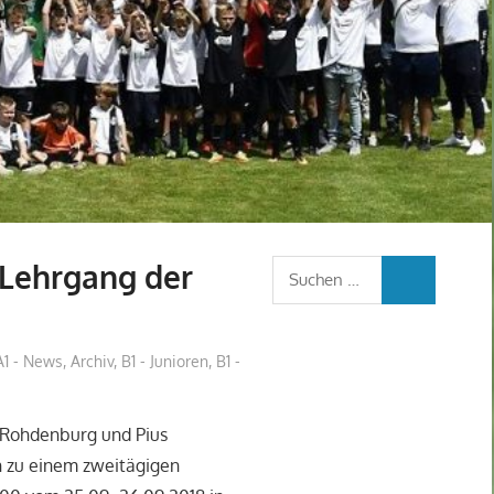
 Lehrgang der
Suchen
SUCHEN
nach:
A1 - News
,
Archiv
,
B1 - Junioren
,
B1 -
l Rohdenburg und Pius
n zu einem zweitägigen