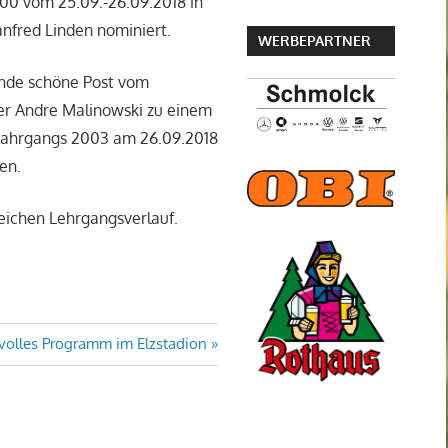
00 vom 25.09.-26.09.2018 in
nfred Linden nominiert.
WERBEPARTNER
tende schöne Post vom
er Andre Malinowski zu einem
Jahrgangs 2003 am 26.09.2018
en.
eichen Lehrgangsverlauf.
lles Programm im Elzstadion