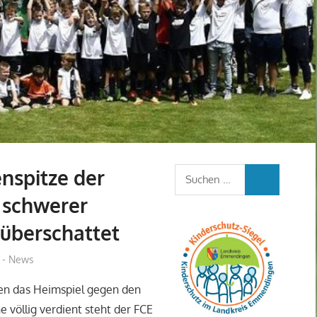
nspitze der
Suchen
SUCHEN
nach:
n schwerer
 überschattet
I - News
en das Heimspiel gegen den
e völlig verdient steht der FCE