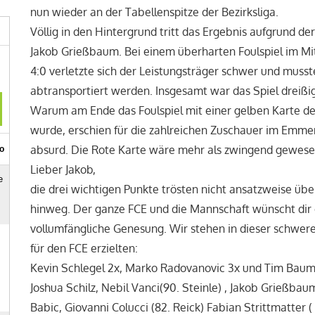
nun wieder an der Tabellenspitze der Bezirksliga.
Völlig in den Hintergrund tritt das Ergebnis aufgrund d
Jakob Grießbaum. Bei einem überharten Foulspiel im Mit
4:0 verletzte sich der Leistungsträger schwer und mus
abtransportiert werden. Insgesamt war das Spiel dreiß
Warum am Ende das Foulspiel mit einer gelben Karte de
wurde, erschien für die zahlreichen Zuschauer im Emmen
absurd. Die Rote Karte wäre mehr als zwingend gewese
Lieber Jakob,
die drei wichtigen Punkte trösten nicht ansatzweise üb
hinweg. Der ganze FCE und die Mannschaft wünscht dir 
vollumfängliche Genesung. Wir stehen in dieser schwere
für den FCE erzielten:
Kevin Schlegel 2x, Marko Radovanovic 3x und Tim Baume
Joshua Schilz, Nebil Vanci(90. Steinle) , Jakob Grießba
Babic, Giovanni Colucci (82. Reick) Fabian Strittmatter (