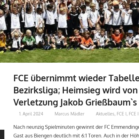
FCE übernimmt wieder Tabelle
Bezirksliga; Heimsieg wird vo
Verletzung Jakob Grießbaum`s
1. April 2024
Marcus Mädler
Aktuelles
,
FCE I
,
FCE 
Nach neunzig Spielminuten gewinnt der FC Emmending
Gast aus Biengen deutlich mit 6:1 Toren. Auch in der Höh