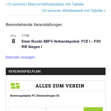
Beitragsnavigation
Vorheriger
C1-Junioren Mannschaftsspielplan mit Tabelle
Beitrag:
Nächster
D1-Junioren Wettbewerb mit Tabelle
Beitrag:
Bevorstehende Veranstaltungen
17:00
AUG.
8
Erste Runde SBFV-Verbandspokal: FCE I – FSV
RW Stegen I
Kalender anzeigen
VEREINSSPIELPLAN