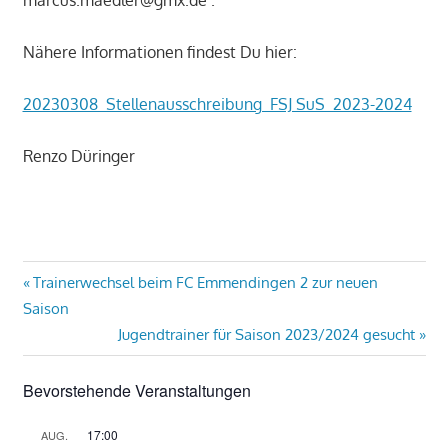
marcus.maedler@gmx.de .
Nähere Informationen findest Du hier:
20230308_Stellenausschreibung_FSJ SuS_2023-2024
Renzo Düringer
Beitragsnavigation
Vorheriger
Trainerwechsel beim FC Emmendingen 2 zur neuen
Beitrag:
Saison
Nächster
Jugendtrainer für Saison 2023/2024 gesucht
Beitrag:
Bevorstehende Veranstaltungen
17:00
AUG.