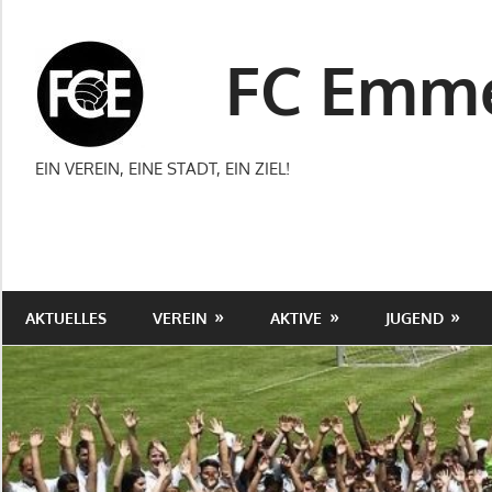
Zum
Inhalt
FC Emme
springen
EIN VEREIN, EINE STADT, EIN ZIEL!
AKTUELLES
VEREIN
AKTIVE
JUGEND