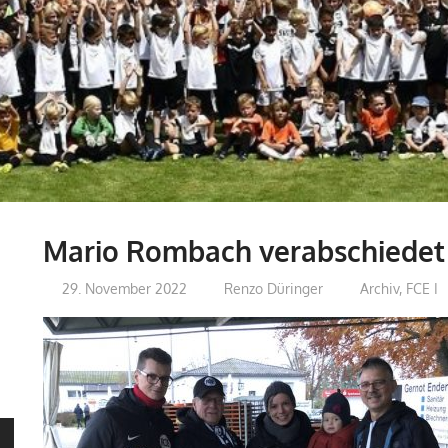
Mario Rombach verabschiedet
29. November 2022
Renzo Düringer
Archiv
,
FCE I