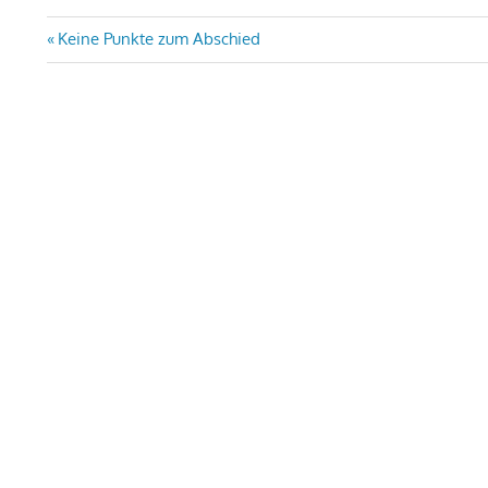
Beitragsnavigation
Vorheriger
Keine Punkte zum Abschied
Beitrag: