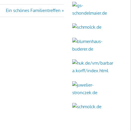
Nächster
Ein schönes Familientreffen
Beitrag: