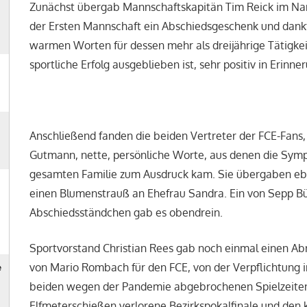
Zunächst übergab Mannschaftskapitän Tim Reick im N
der Ersten Mannschaft ein Abschiedsgeschenk und dank
warmen Worten für dessen mehr als dreijährige Tätigkei
sportliche Erfolg ausgeblieben ist, sehr positiv in Erinne
Anschließend fanden die beiden Vertreter der FCE-Fans,
Gutmann, nette, persönliche Worte, aus denen die Symp
gesamten Familie zum Ausdruck kam. Sie übergaben ebe
einen Blumenstrauß an Ehefrau Sandra. Ein von Sepp Bürk
Abschiedsständchen gab es obendrein.
Sportvorstand Christian Rees gab noch einmal einen Abr
von Mario Rombach für den FCE, von der Verpflichtung 
beiden wegen der Pandemie abgebrochenen Spielzeiten,
Elfmeterschießen verlorene Bezirkspokalfinale und den 