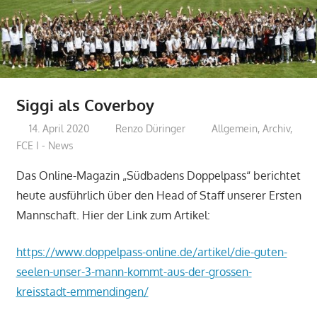
Siggi als Coverboy
14. April 2020
Renzo Düringer
Allgemein
,
Archiv
,
FCE I - News
Das Online-Magazin „Südbadens Doppelpass“ berichtet
heute ausführlich über den Head of Staff unserer Ersten
Mannschaft. Hier der Link zum Artikel:
https://www.doppelpass-online.de/artikel/die-guten-
seelen-unser-3-mann-kommt-aus-der-grossen-
kreisstadt-emmendingen/