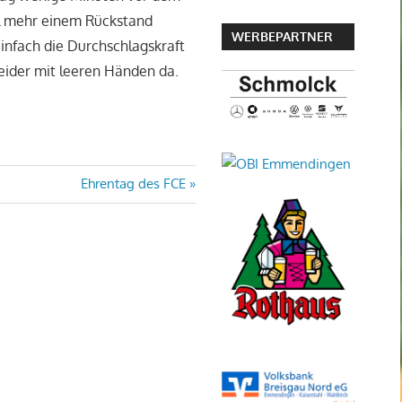
al mehr einem Rückstand
WERBEPARTNER
einfach die Durchschlagskraft
leider mit leeren Händen da.
Nächster
Ehrentag des FCE
Beitrag: