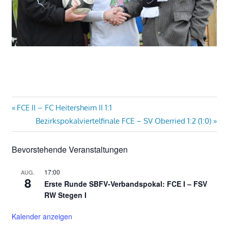
Beitragsnavigation
Vorheriger
FCE II – FC Heitersheim II 1:1
Beitrag:
Nächster
Bezirkspokalviertelfinale FCE – SV Oberried 1:2 (1:0)
Beitrag:
Bevorstehende Veranstaltungen
17:00
AUG.
8
Erste Runde SBFV-Verbandspokal: FCE I – FSV
RW Stegen I
Kalender anzeigen