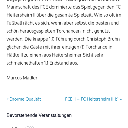
Mannschaft des FCE dominierte das Spiel gegen den FC
Heitersheim II über die gesamte Spielzeit. Wie so oft im
Fußball rächt es sich, wenn aber selbst die besten und
schön herausgespielten Torchancen nicht genutzt
werden. Die knappe 1:0 Führung durch Christoph Bruhn
glichen die Gäste mit ihrer einzigen (!) Torchance in
Hälfte II zu einem aus Heitersheimer Sicht sehr
schmeichelhaften 1:1 Endstand aus.
Marcus Mädler
Beitragsnavigation
Vorheriger
Nächster
Enorme Qualität
FCE II – FC Heitersheim II 1:1
Beitrag:
Beitrag:
Bevorstehende Veranstaltungen
17:00
AUG.