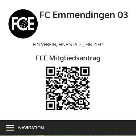
Zum
Inhalt
FC Emmendingen 03
springen
EIN VEREIN, EINE STADT, EIN ZIEL!
FCE Mitgliedsantrag
NAVIGATION