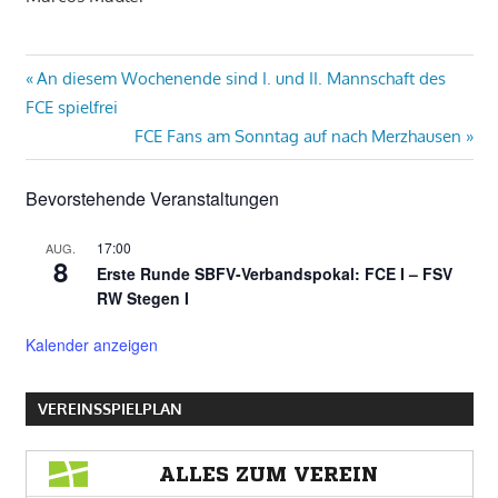
Beitragsnavigation
Vorheriger
An diesem Wochenende sind I. und II. Mannschaft des
Beitrag:
FCE spielfrei
Nächster
FCE Fans am Sonntag auf nach Merzhausen
Beitrag:
Bevorstehende Veranstaltungen
17:00
AUG.
8
Erste Runde SBFV-Verbandspokal: FCE I – FSV
RW Stegen I
Kalender anzeigen
VEREINSSPIELPLAN