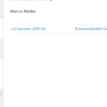
Marcus Mädler
Beitragsnavigation
Vorheriger
Nächster
C2-Junioren 2019/20
Schmeichelhafter De
Beitrag:
Beitrag: