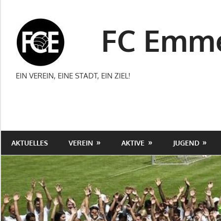
Zum
Inhalt
FC Emme
springen
EIN VEREIN, EINE STADT, EIN ZIEL!
AKTUELLES
VEREIN
AKTIVE
JUGEND