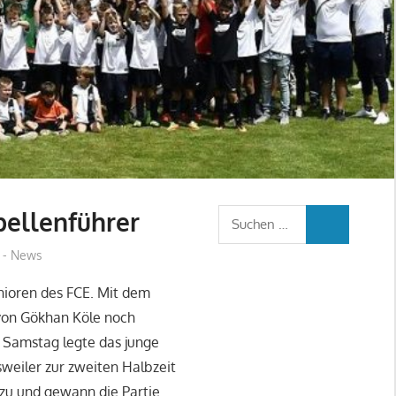
bellenführer
Suchen
SUCHEN
nach:
 - News
unioren des FCE. Mit dem
 von Gökhan Köle noch
 Samstag legte das junge
weiler zur zweiten Halbzeit
zu und gewann die Partie