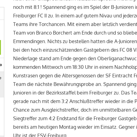
noch mit 8:1 ! Spannend ging es im Spiel der B-Junioren 
Freiburger FC II zu. In einem auf gutem Nivau und jederz
Teams ihre Torchancen. Mit einem aber letzlich verdiente
Team von Branco Borchert am Ende durch und so bliebe
Emmendingen. Nichts zu bestellen hatten die A-Junioren 
bei den hoch einzuschätzenden Gastgebern des FC 08 Vil
Niederlage stand am Ende gegen den Oberliganachwuch
kommenden Mittwoch um 18:30 Uhr in einem Nachholsp
Kunstrasen gegen die Altersgenossen der SF Eintracht Fr
Team die nächste Bewährungsprobe an. Spannend ging es
Junioren in der Bezirksstaffel beim Freiburger zu. Das
gerade nach mit dem 3:2 Anschlußtreffer wieder in die P
Chance zum Ausgleichstreffer, doch im unmittelbaren Ge
Siegtreffer zum 4:2 Endstand für die Freiburger Gastgeb
bereits am heutigen Montag wieder im Einsatz. Gegner i
Uhr ist der ESV-Freiburg.