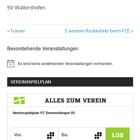
SV Waltershofen.
Beitragsnavigation
Vorheriger
Nächster
Trainer
2 weitere Rückkehrer beim FCE
Beitrag:
Beitrag:
Bevorstehende Veranstaltungen
Es sind keine anstehenden Veranstaltungen vorhanden.
Hinweis
VEREINSSPIELPLAN