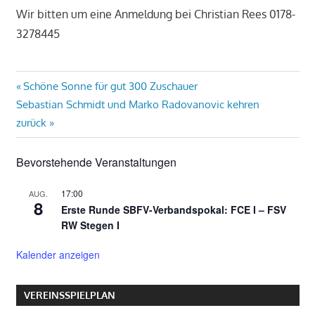
Wir bitten um eine Anmeldung bei Christian Rees 0178-
3278445
Beitragsnavigation
Vorheriger
Schöne Sonne für gut 300 Zuschauer
Nächster
Beitrag:
Sebastian Schmidt und Marko Radovanovic kehren
Beitrag:
zurück
Bevorstehende Veranstaltungen
17:00
AUG.
8
Erste Runde SBFV-Verbandspokal: FCE I – FSV
RW Stegen I
Kalender anzeigen
VEREINSSPIELPLAN