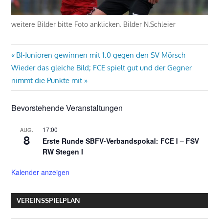
weitere Bilder bitte Foto anklicken. Bilder N.Schleier
Beitragsnavigation
Vorheriger
BI-Junioren gewinnen mit 1:0 gegen den SV Mörsch
Nächster
Beitrag:
Wieder das gleiche Bild; FCE spielt gut und der Gegner
Beitrag:
nimmt die Punkte mit
Bevorstehende Veranstaltungen
17:00
AUG.
8
Erste Runde SBFV-Verbandspokal: FCE I – FSV
RW Stegen I
Kalender anzeigen
VEREINSSPIELPLAN