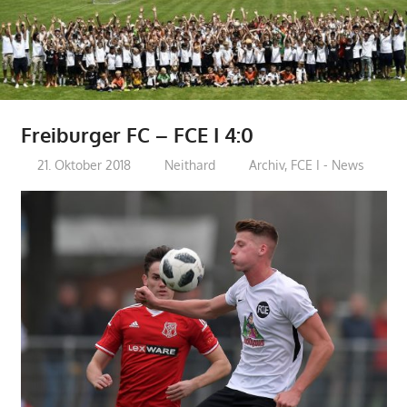
Freiburger FC – FCE I 4:0
21. Oktober 2018
Neithard
Archiv
,
FCE I - News