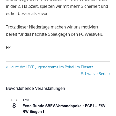
in der 2. Halbzeit, spielten wir mit mehr Sicherheit und
es lief besser als zuvor.
Trotz dieser Niederlage machen wir uns motiviert
bereit für das nächste Spiel gegen den FC Weisweil.
EK
Beitragsnavigation
Vorheriger
Heute drei FCE-Jugendteams im Pokal im Einsatz
Beitrag:
Nächster
Schwarze Serie
Beitrag:
Bevorstehende Veranstaltungen
17:00
AUG.
8
Erste Runde SBFV-Verbandspokal: FCE I – FSV
RW Stegen I