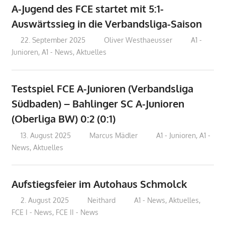
A-Jugend des FCE startet mit 5:1-
Auswärtssieg in die Verbandsliga-Saison
22. September 2025
Oliver Westhaeusser
A1 -
Junioren
,
A1 - News
,
Aktuelles
Testspiel FCE A-Junioren (Verbandsliga
Südbaden) – Bahlinger SC A-Junioren
(Oberliga BW) 0:2 (0:1)
13. August 2025
Marcus Mädler
A1 - Junioren
,
A1 -
News
,
Aktuelles
Aufstiegsfeier im Autohaus Schmolck
2. August 2025
Neithard
A1 - News
,
Aktuelles
,
FCE I - News
,
FCE II - News