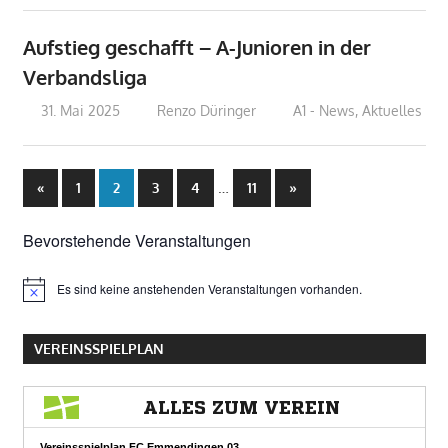
Aufstieg geschafft – A-Junioren in der
Verbandsliga
31. Mai 2025
Renzo Düringer
A1 - News
,
Aktuelles
Seitennummerierung
Vorherige
…
Nächste
«
1
2
3
4
11
»
Beiträge
Beiträge
der
Bevorstehende Veranstaltungen
Beiträge
Es sind keine anstehenden Veranstaltungen vorhanden.
Hinweis
VEREINSSPIELPLAN