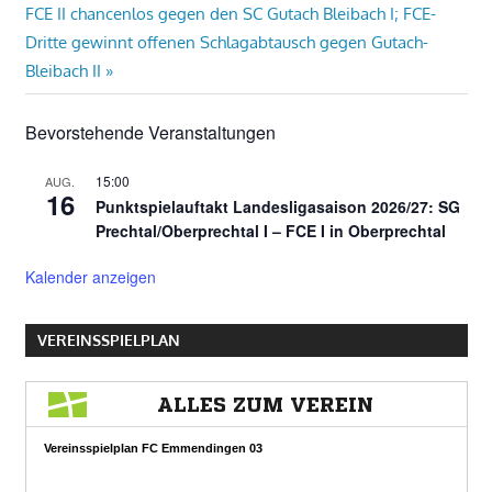
Nächster
Beitrag:
FCE II chancenlos gegen den SC Gutach Bleibach I; FCE-
Beitrag:
Dritte gewinnt offenen Schlagabtausch gegen Gutach-
Bleibach II
Bevorstehende Veranstaltungen
15:00
AUG.
16
Punktspielauftakt Landesligasaison 2026/27: SG
Prechtal/Oberprechtal I – FCE I in Oberprechtal
Kalender anzeigen
VEREINSSPIELPLAN