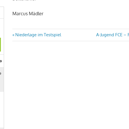
Marcus Mädler
Beitragsnavigation
Vorheriger
Nächster
Niederlage im Testspiel
A-Jugend FCE – F
Beitrag:
Beitrag: