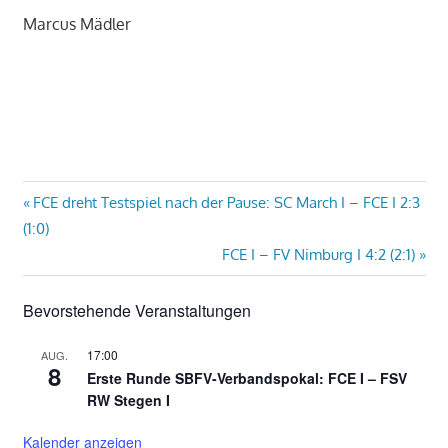
Marcus Mädler
Beitragsnavigation
Vorheriger
FCE dreht Testspiel nach der Pause: SC March I – FCE I 2:3
Beitrag:
(1:0)
Nächster
FCE I – FV Nimburg I 4:2 (2:1)
Beitrag:
Bevorstehende Veranstaltungen
17:00
AUG.
8
Erste Runde SBFV-Verbandspokal: FCE I – FSV
RW Stegen I
Kalender anzeigen