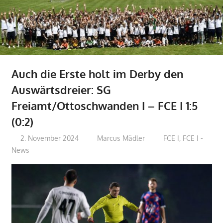
Auch die Erste holt im Derby den
Auswärtsdreier: SG
Freiamt/Ottoschwanden I – FCE I 1:5
(0:2)
2. November 2024
Marcus Mädler
FCE I
,
FCE I -
News