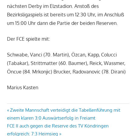
nächsten Derby im Elzstadion. Anstoß des
Bezirksligaspiels ist bereits um 12:30 Uhr, im Anschluß
um 15:00 Uhr dann die Partie der beiden Reserven.
Der FCE spielte mit:
Schwabe, Vanci (70. Martin), Özcan, Kapp, Colucci
(Tabakar), Strittmatter (60. Baumer), Reick, Wassmer,
Öncue (84. Mrkonjic) Brucker, Radovanovic (78. Dirani)
Marius Kasten
Beitragsnavigation
Vorheriger
Zweite Mannschaft verteidigt die Tabellenführung mit
Beitrag:
einem klaren 3:0 Auswärtserfolg in Freiamt
Nächster
FCE II auch gegen die Reserve des TV Köndringen
Beitrag:
erfolgreich: 7:3 Heimsieg