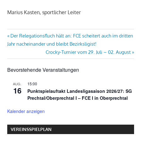
Marius Kasten, sportlicher Leiter
Beitragsnavigation
Vorheriger
Der Relegationsfluch hält an: FCE scheitert auch im dritten
Beitrag:
Jahr nacheinander und bleibt Bezirksligist!
Nächster
Crocky-Turnier vom 29. Juli – 02. August
Beitrag:
Bevorstehende Veranstaltungen
15:00
AUG.
16
Punktspielauftakt Landesligasaison 2026/27: SG
Prechtal/Oberprechtal I – FCE I in Oberprechtal
Kalender anzeigen
VEREINSSPIELPLAN