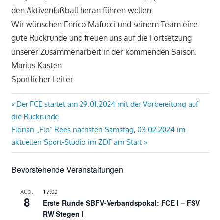
den Aktivenfußball heran führen wollen.
Wir wünschen Enrico Mafucci und seinem Team eine
gute Rückrunde und freuen uns auf die Fortsetzung
unserer Zusammenarbeit in der kommenden Saison.
Marius Kasten
Sportlicher Leiter
Beitragsnavigation
Vorheriger
Der FCE startet am 29.01.2024 mit der Vorbereitung auf
Beitrag:
die Rückrunde
Nächster
Florian „Flo“ Rees nächsten Samstag, 03.02.2024 im
Beitrag:
aktuellen Sport-Studio im ZDF am Start
Bevorstehende Veranstaltungen
17:00
AUG.
8
Erste Runde SBFV-Verbandspokal: FCE I – FSV
RW Stegen I