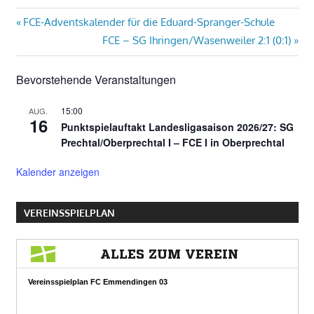
Beitragsnavigation
Vorheriger
FCE-Adventskalender für die Eduard-Spranger-Schule
Beitrag:
Nächster
FCE – SG Ihringen/​Wasenweiler 2:1 (0:1)
Beitrag:
Bevorstehende Veranstaltungen
15:00
AUG.
16
Punktspielauftakt Landesligasaison 2026/27: SG
Prechtal/Oberprechtal I – FCE I in Oberprechtal
Kalender anzeigen
VEREINSSPIELPLAN