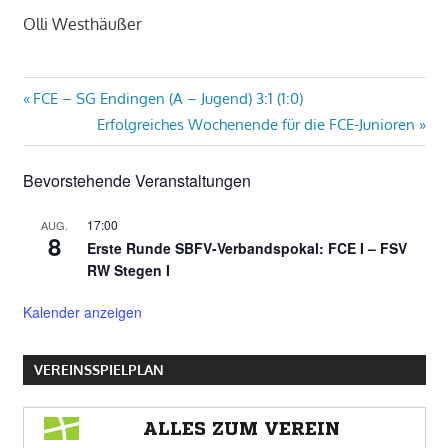
Olli Westhäußer
Beitragsnavigation
Vorheriger
FCE – SG Endingen (A – Jugend) 3:1 (1:0)
Beitrag:
Nächster
Erfolgreiches Wochenende für die FCE-Junioren
Beitrag:
Bevorstehende Veranstaltungen
17:00
AUG.
8
Erste Runde SBFV-Verbandspokal: FCE I – FSV
RW Stegen I
Kalender anzeigen
VEREINSSPIELPLAN