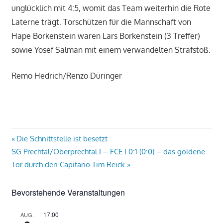
unglücklich mit 4:5, womit das Team weiterhin die Rote
Laterne trägt. Torschützen für die Mannschaft von
Hape Borkenstein waren Lars Borkenstein (3 Treffer)
sowie Yosef Salman mit einem verwandelten Strafstoß.
Remo Hedrich/Renzo Düringer
Beitragsnavigation
Vorheriger
Die Schnittstelle ist besetzt
Nächster
Beitrag:
SG Prechtal/Oberprechtal I – FCE I 0:1 (0:0) – das goldene
Beitrag:
Tor durch den Capitano Tim Reick
Bevorstehende Veranstaltungen
17:00
AUG.