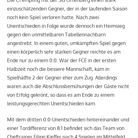
Die C1 empfing mit der SG Ortenberg einen stark
einzuschätzenden Gegner, der in der laufenden Saison
noch kein Spiel verloren hatte. N
ach zwei
Unentschieden in Folge wurde dennoch ein Heimsieg
gegen den unmittelbaren Tabellennachbarn
angestrebt. In einem guten, umkämpften Spiel
gegen
einen körperlich sehr starken Gegner reichte es am
Ende nur zu einem 0:0. War der FCE in der ersten
Halbzeit noch die bessere Mannschaft, kam in
Spielhälfte 2 der Gegner eher zum Zug. Allerdings
waren auch die Abschlussbemühungen der Gäste nicht
von Erfolg gekrönt, so dass es am Ende zu einem
leistungsgerechten Unentschieden kam.
Mit dem dritten 0:0-Unentschieden hintereinander und
einer Tordifferenz von 8:1 befindet si
ch
das Team von
Cheftrainer
Filipp Kieffer nach 4 Spielen im Mittelfeld