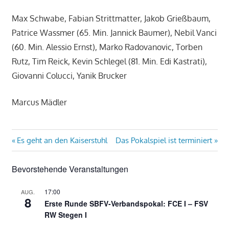
Max Schwabe, Fabian Strittmatter, Jakob Grießbaum,
Patrice Wassmer (65. Min. Jannick Baumer), Nebil Vanci
(60. Min. Alessio Ernst), Marko Radovanovic, Torben
Rutz, Tim Reick, Kevin Schlegel (81. Min. Edi Kastrati),
Giovanni Colucci, Yanik Brucker
Marcus Mädler
Beitragsnavigation
Vorheriger
Nächster
Es geht an den Kaiserstuhl
Das Pokalspiel ist terminiert
Beitrag:
Beitrag:
Bevorstehende Veranstaltungen
17:00
AUG.
8
Erste Runde SBFV-Verbandspokal: FCE I – FSV
RW Stegen I