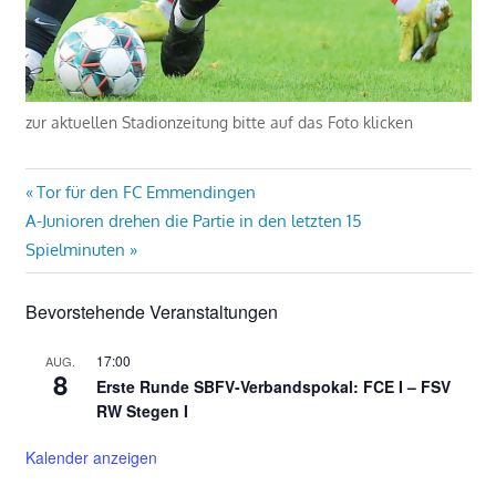
zur aktuellen Stadionzeitung bitte auf das Foto klicken
Beitragsnavigation
Vorheriger
Tor für den FC Emmendingen
Nächster
Beitrag:
A-Junioren drehen die Partie in den letzten 15
Beitrag:
Spielminuten
Bevorstehende Veranstaltungen
17:00
AUG.
8
Erste Runde SBFV-Verbandspokal: FCE I – FSV
RW Stegen I
Kalender anzeigen