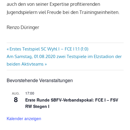
auch den von seiner Expertise profitierenden
Jugendspielern viel Freude bei den Trainingseinheiten.
Renzo Düringer
Beitragsnavigation
Vorheriger
Erstes Testspiel SC Wyhl I – FCE I 1:1 (1:0)
Nächster
Beitrag:
Am Samstag, 01.08.2020 zwei Testspiele im Elzstadion der
Beitrag:
beiden Aktivteams
Bevorstehende Veranstaltungen
17:00
AUG.
8
Erste Runde SBFV-Verbandspokal: FCE I – FSV
RW Stegen I
Kalender anzeigen