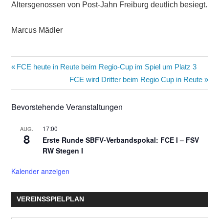
Altersgenossen von Post-Jahn Freiburg deutlich besiegt.
Marcus Mädler
Beitragsnavigation
Vorheriger
FCE heute in Reute beim Regio-Cup im Spiel um Platz 3
Beitrag:
Nächster
FCE wird Dritter beim Regio Cup in Reute
Beitrag:
Bevorstehende Veranstaltungen
17:00
AUG.
8
Erste Runde SBFV-Verbandspokal: FCE I – FSV
RW Stegen I
Kalender anzeigen
VEREINSSPIELPLAN