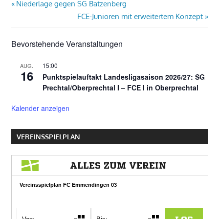
Beitragsnavigation
Vorheriger
Niederlage gegen SG Batzenberg
Beitrag:
Nächster
FCE-Junioren mit erweitertem Konzept
Beitrag:
Bevorstehende Veranstaltungen
15:00
AUG.
16
Punktspielauftakt Landesligasaison 2026/27: SG
Prechtal/Oberprechtal I – FCE I in Oberprechtal
Kalender anzeigen
VEREINSSPIELPLAN