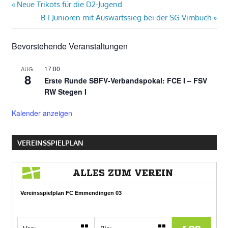
Beitragsnavigation
Vorheriger
Neue Trikots für die D2-Jugend
Beitrag:
Nächster
B-I Junioren mit Auswärtssieg bei der SG Vimbuch
Beitrag:
Bevorstehende Veranstaltungen
17:00
AUG.
8
Erste Runde SBFV-Verbandspokal: FCE I – FSV
RW Stegen I
Kalender anzeigen
VEREINSSPIELPLAN