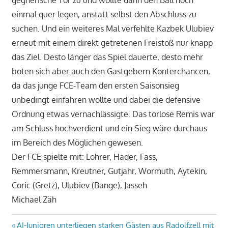
gegnerische Tor zu und wollte dann den Ball noch
einmal quer legen, anstatt selbst den Abschluss zu
suchen. Und ein weiteres Mal verfehlte Kazbek Ulubiev
erneut mit einem direkt getretenen Freistoß nur knapp
das Ziel. Desto länger das Spiel dauerte, desto mehr
boten sich aber auch den Gastgebern Konterchancen,
da das junge FCE-Team den ersten Saisonsieg
unbedingt einfahren wollte und dabei die defensive
Ordnung etwas vernachlässigte. Das torlose Remis war
am Schluss hochverdient und ein Sieg wäre durchaus
im Bereich des Möglichen gewesen.
Der FCE spielte mit: Lohrer, Hader, Fass,
Remmersmann, Kreutner, Gutjahr, Wormuth, Aytekin,
Coric (Gretz), Ulubiev (Bange), Jasseh
Michael Zäh
Beitragsnavigation
Vorheriger
AI-Junioren unterliegen starken Gästen aus Radolfzell mit