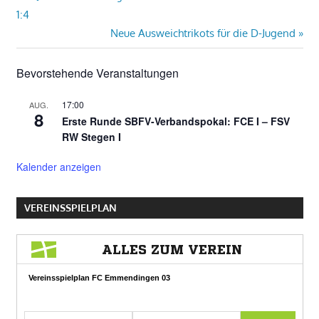
Beitrag:
1:4
Nächster
Neue Ausweichtrikots für die D-Jugend
Beitrag:
Bevorstehende Veranstaltungen
17:00
AUG.
8
Erste Runde SBFV-Verbandspokal: FCE I – FSV
RW Stegen I
Kalender anzeigen
VEREINSSPIELPLAN