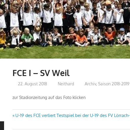
FCE I – SV Weil
22. August 2018
Neithard
Archiv
,
Saison 2018-2019
zur Stadionzeitung auf das Foto klicken
Beitragsnavigation
Vorheriger
U-19 des FCE verliert Testspiel bei der U-19 des FV Lörrac
Beitrag: