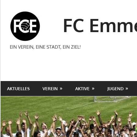
Zum
Inhalt
FC Emme
springen
EIN VEREIN, EINE STADT, EIN ZIEL!
AKTUELLES
VEREIN
AKTIVE
JUGEND