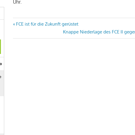
Uhr.
Beitragsnavigation
Vorheriger
FCE ist für die Zukunft gerüstet
Beitrag:
Nächster
Knappe Niederlage des FCE II gege
Beitrag: