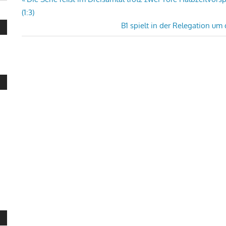
Beitragsnavigation
Beitrag:
(1:3)
Nächster
B1 spielt in der Relegation um
Beitrag: