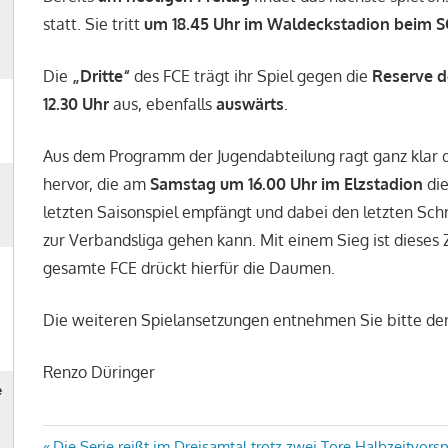
statt. Sie tritt
um 18.45 Uhr im Waldeckstadion beim S
Die
„Dritte“
des FCE trägt ihr Spiel gegen die
Reserve d
12.30 Uhr
aus, ebenfalls
auswärts
.
Aus dem Programm der Jugendabteilung ragt ganz klar
hervor, die am
Samstag um 16.00 Uhr im Elzstadion
di
letzten Saisonspiel empfängt und dabei den letzten Schri
zur Verbandsliga gehen kann. Mit einem Sieg ist dieses Z
gesamte FCE drückt hierfür die Daumen.
Die weiteren Spielansetzungen entnehmen Sie bitte der 
Renzo Düringer
Vorheriger
Die Serie reißt im Dreisamtal trotz zwei Tore Halbzeitvo