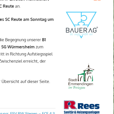
C Reute
an.
es SC Reute am Sonntag um
 die Begegnung unserer
B1
e
SG Würmersheim
zum
tt in Richtung Aufstiegsspiel
wischenziel erreicht, der
Übersicht auf dieser Seite.
rsprung: FSV RW Stegen – FCE 4:3