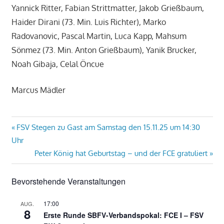
Yannick Ritter, Fabian Strittmatter, Jakob Grießbaum,
Haider Dirani (73. Min. Luis Richter), Marko
Radovanovic, Pascal Martin, Luca Kapp, Mahsum
Sönmez (73. Min. Anton Grießbaum), Yanik Brucker,
Noah Gibaja, Celal Öncue
Marcus Mädler
Beitragsnavigation
Vorheriger
FSV Stegen zu Gast am Samstag den 15.11.25 um 14:30
Beitrag:
Uhr
Nächster
Peter König hat Geburtstag – und der FCE gratuliert
Beitrag:
Bevorstehende Veranstaltungen
17:00
AUG.
8
Erste Runde SBFV-Verbandspokal: FCE I – FSV