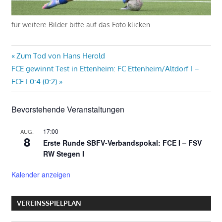
für weitere Bilder bitte auf das Foto klicken
Beitragsnavigation
Vorheriger
Zum Tod von Hans Herold
Nächster
Beitrag:
FCE gewinnt Test in Ettenheim: FC Ettenheim/Altdorf I –
Beitrag:
FCE I 0:4 (0:2)
Bevorstehende Veranstaltungen
17:00
AUG.
8
Erste Runde SBFV-Verbandspokal: FCE I – FSV
RW Stegen I
Kalender anzeigen
VEREINSSPIELPLAN